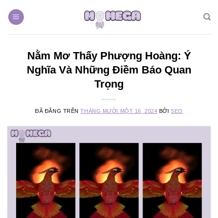
Chuyển
đến
nội
dung
Nằm Mơ Thấy Phượng Hoàng: Ý
Nghĩa Và Những Điềm Báo Quan
Trọng
ĐÃ ĐĂNG TRÊN
THÁNG MƯỜI MỘT 16, 2024
BỞI
SEO