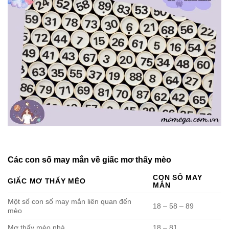
Các con số may mắn về giấc mơ thấy mèo
CON SỐ MAY
GIẤC MƠ THẤY MÈO
MẮN
Một số con số may mắn liên quan đến
18 – 58 – 89
mèo
Mơ thấy mèo nhà
18 – 81