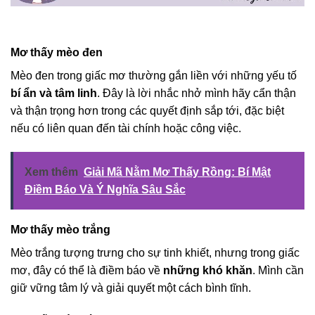
Mơ thấy mèo đen
Mèo đen trong giấc mơ thường gắn liền với những yếu tố
bí ẩn và tâm linh
. Đây là lời nhắc nhở mình hãy cẩn thận
và thận trọng hơn trong các quyết định sắp tới, đặc biệt
nếu có liên quan đến tài chính hoặc công việc.
Xem thêm
Giải Mã Nằm Mơ Thấy Rồng: Bí Mật
Điềm Báo Và Ý Nghĩa Sâu Sắc
Mơ thấy mèo trắng
Mèo trắng tượng trưng cho sự tinh khiết, nhưng trong giấc
mơ, đây có thể là điềm báo về
những khó khăn
. Mình cần
giữ vững tâm lý và giải quyết một cách bình tĩnh.