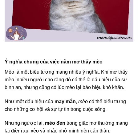
Ý nghĩa chung của việc nằm mơ thấy mèo
Mèo là một biểu tượng mang nhiều ý nghĩa. Khi mơ thấy
mèo, nhiều người cho rằng đó có thể là dấu hiệu của sự
bình an, nhưng cũng có lúc mèo lại báo hiệu khó khăn.
Như một dấu hiệu của
may mắn
,
mèo
có thể biểu trưng
cho những cơ hội và sự tự tin trong cuộc sống.
Nhưng ngược lại,
mèo đen
trong giấc mơ thường mang
lại điềm xui xẻo và nhắc nhở mình nên cẩn thận.