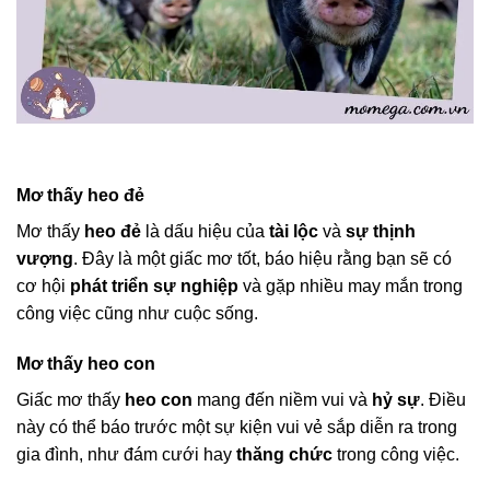
Mơ thấy heo đẻ
Mơ thấy
heo đẻ
là dấu hiệu của
tài lộc
và
sự thịnh
vượng
. Đây là một giấc mơ tốt, báo hiệu rằng bạn sẽ có
cơ hội
phát triển sự nghiệp
và gặp nhiều may mắn trong
công việc cũng như cuộc sống.
Mơ thấy heo con
Giấc mơ thấy
heo con
mang đến niềm vui và
hỷ sự
. Điều
này có thể báo trước một sự kiện vui vẻ sắp diễn ra trong
gia đình, như đám cưới hay
thăng chức
trong công việc.