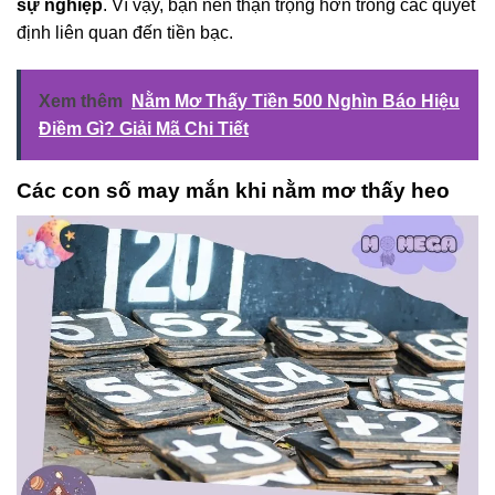
sự nghiệp
. Vì vậy, bạn nên thận trọng hơn trong các quyết
định liên quan đến tiền bạc.
Xem thêm
Nằm Mơ Thấy Tiền 500 Nghìn Báo Hiệu
Điềm Gì? Giải Mã Chi Tiết
Các con số may mắn khi nằm mơ thấy heo