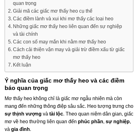
quan trọng
Giải mã các giấc mơ thấy heo cụ thể
Các điềm lành và xui khi mơ thấy các loại heo
Những giấc mơ thấy heo liên quan đến sự nghiệp
và tài chính
Các con số may mắn khi nằm mơ thấy heo
Cách cải thiện vận may và giải trừ điềm xấu từ giấc
mơ thấy heo
Kết luận
Ý nghĩa của giấc mơ thấy heo và các điềm
báo quan trọng
Mơ thấy heo không chỉ là giấc mơ ngẫu nhiên mà còn
mang đến những thông điệp sâu sắc. Heo tượng trưng cho
sự thịnh vượng
và
tài lộc
. Theo quan niệm dân gian, giấc
mơ về heo thường liên quan đến
phúc phần
,
sự nghiệp
,
và
gia đình
.