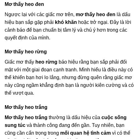
Mơ thấy heo đen
Ngược lại với các giấc mơ trên,
mơ thấy heo đen
là dấu
hiệu bạn sắp gặp phải
khó khăn
hoặc trở ngại. Đây là lời
cảnh báo để bạn chuẩn bị tâm lý và chú ý hơn trong các
quyết định của mình.
Mơ thấy heo rừng
Giấc mơ thấy
heo rừng
báo hiệu rằng bạn sắp phải đối
mặt với một giai đoạn cạnh tranh. Mình hiểu là điều này có
thể khiến bạn hơi lo lắng, nhưng đừng quên rằng giấc mơ
này cũng ngầm khẳng định bạn là người kiên cường và có
thể vượt qua.
Mơ thấy heo trắng
Mơ thấy heo trắng
thường là dấu hiệu của
cuộc sống
sung túc
và thành công đang đến gần. Tuy nhiên, bạn
cũng cần cẩn trọng trong
mối quan hệ tình cảm
vì có thể