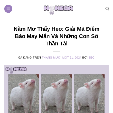
Chuyển
đến
nội
dung
Nằm Mơ Thấy Heo: Giải Mã Điềm
Báo May Mắn Và Những Con Số
Thần Tài
ĐÃ ĐĂNG TRÊN
THÁNG MƯỜI MỘT 11, 2024
BỞI
SEO