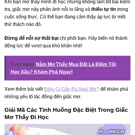
Khi bạn mơ thấy mình đi học nhưng không làm tốt bài kiểm
tra, giấc mơ này phản ánh nỗi lo lắng và
thiếu tự tin
trong
cuộc sống thực. Có thể bạn đang cảm thấy áp lực từ một
thử thách nào đó.
Đừng để nỗi sợ thất bại
chi phối bạn. Hãy biến nó thành
động lực để vượt qua khó khăn nhé!
Xem thêm
Nằm Mơ Thấy Mua Đất Là Điềm Tốt
Hay Xấu? Khám Phá Ngay!
Xem thêm bài viết
Điều Gì Gây Ra Ngủ Mơ?
để khám phá
những yếu tố tác động đến giấc mơ.
Giải Mã Các Tình Huống Đặc Biệt Trong Giấc
Mơ Thấy Đi Học