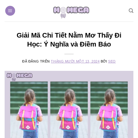
Chuyển
đến
nội
dung
Giải Mã Chi Tiết Nằm Mơ Thấy Đi
Học: Ý Nghĩa và Điềm Báo
ĐÃ ĐĂNG TRÊN
THÁNG MƯỜI MỘT 13, 2024
BỞI
SEO