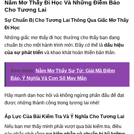
Nằm Mơ Thấy Đi Học Và Những Điềm Báo
Cho Tương Lai
Sự Chuẩn Bị Cho Tương Lai Thông Qua Giấc Mơ Thấy
Đi Học
Những giấc mơ thấy đi học thường cho thấy bạn đang
chuẩn bị cho một hành trình mới. Đây có thể là
dấu hiệu
của sự phát triển
và khao khát hoàn thiện bản thân.
Xem thêm
Nằm Mơ Thấy Sư Tử: Giải Mã Điềm
Báo, Ý Nghĩa Và Con Số May Mắn
Hãy mạnh dạn học hỏi và không ngừng phấn đấu để đạt
được những thành công trong tương lai nhé!
Áp Lực Của Bài Kiểm Tra Và Ý Nghĩa Cho Tương Lai
Nếu bạn mơ thấy mình phải vượt qua bài kiểm tra, điều
này nhắc nhở rằng
sự kiên nhẫn và chuẩn bị kỹ lưỡng