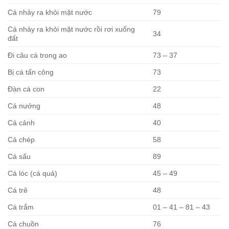
Cá nhảy ra khỏi mặt nước
79
Cá nhảy ra khỏi mặt nước rồi rơi xuống
34
đất
Đi câu cá trong ao
73 – 37
Bị cá tấn công
73
Đàn cá con
22
Cá nướng
48
Cá cảnh
40
Cá chép
58
Cá sấu
89
Cá lóc (cá quả)
45 – 49
Cá trê
48
Cá trắm
01 – 41 – 81 – 43
Cá chuồn
76