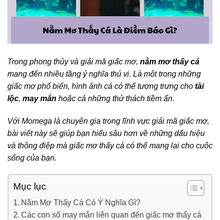
Trong phong thủy và giải mã giấc mơ,
nằm mơ thấy cá
mang đến nhiều tầng ý nghĩa thú vị. Là một trong những
giấc mơ phổ biến, hình ảnh cá có thể tượng trưng cho
tài
lộc
,
may mắn
hoặc cả những thử thách tiềm ẩn.
Với Momega là chuyên gia trong lĩnh vực giải mã giấc mơ,
bài viết này sẽ giúp bạn hiểu sâu hơn về những dấu hiệu
và thông điệp mà giấc mơ thấy cá có thể mang lại cho cuộc
sống của bạn.
Mục lục
Nằm Mơ Thấy Cá Có Ý Nghĩa Gì?
Các con số may mắn liên quan đến giấc mơ thấy cá