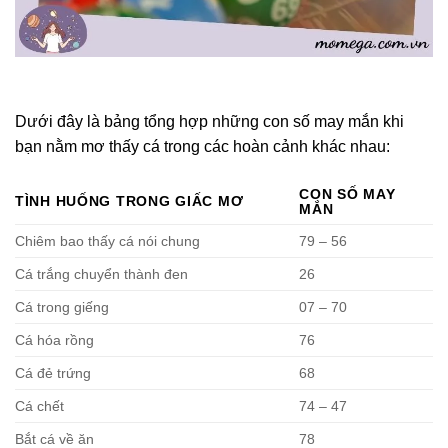
Dưới đây là bảng tổng hợp những con số may mắn khi
bạn nằm mơ thấy cá trong các hoàn cảnh khác nhau:
CON SỐ MAY
TÌNH HUỐNG TRONG GIẤC MƠ
MẮN
Chiêm bao thấy cá nói chung
79 – 56
Cá trắng chuyển thành đen
26
Cá trong giếng
07 – 70
Cá hóa rồng
76
Cá đẻ trứng
68
Cá chết
74 – 47
Bắt cá về ăn
78