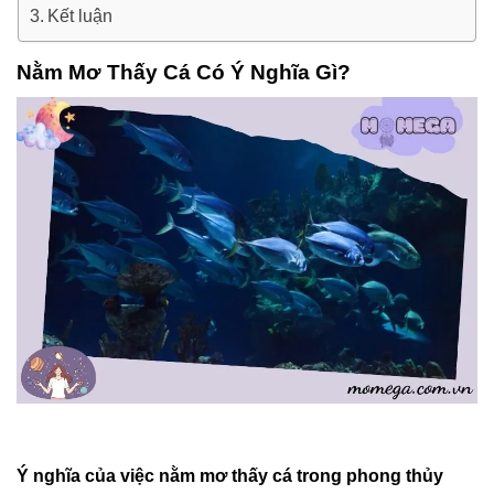
Kết luận
Nằm Mơ Thấy Cá Có Ý Nghĩa Gì?
Ý nghĩa của việc nằm mơ thấy cá trong phong thủy