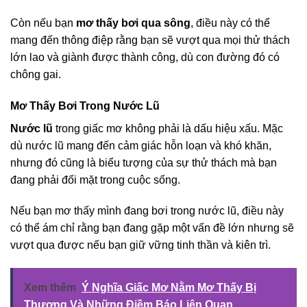
Còn nếu bạn
mơ thấy bơi qua sông
, điều này có thể
mang đến thông điệp rằng bạn sẽ vượt qua mọi thử thách
lớn lao và giành được thành công, dù con đường đó có
chông gai.
Mơ Thấy Bơi Trong Nước Lũ
Nước lũ
trong giấc mơ không phải là dấu hiệu xấu. Mặc
dù nước lũ mang đến cảm giác hỗn loạn và khó khăn,
nhưng đó cũng là biểu tượng của sự thử thách mà bạn
đang phải đối mặt trong cuộc sống.
Nếu bạn mơ thấy mình đang bơi trong nước lũ, điều này
có thể ám chỉ rằng bạn đang gặp một vấn đề lớn nhưng sẽ
vượt qua được nếu bạn giữ vững tinh thần và kiên trì.
Xem thêm
Ý Nghĩa Giấc Mơ Nằm Mơ Thấy Bị
Thương Và Những Điềm Báo Liên Quan