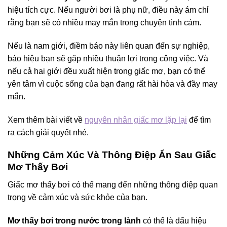
hiệu tích cực. Nếu người bơi là phụ nữ, điều này ám chỉ
rằng bạn sẽ có nhiều may mắn trong chuyện tình cảm.
Nếu là nam giới, điềm báo này liên quan đến sự nghiệp,
báo hiệu bạn sẽ gặp nhiều thuận lợi trong công việc. Và
nếu cả hai giới đều xuất hiện trong giấc mơ, bạn có thể
yên tâm vì cuộc sống của bạn đang rất hài hòa và đầy may
mắn.
Xem thêm bài viết về
nguyên nhân giấc mơ lặp lại
để tìm
ra cách giải quyết nhé.
Những Cảm Xúc Và Thông Điệp Ẩn Sau Giấc
Mơ Thấy Bơi
Giấc mơ thấy bơi có thể mang đến những thông điệp quan
trọng về cảm xúc và sức khỏe của bạn.
Mơ thấy bơi trong nước trong lành
có thể là dấu hiệu