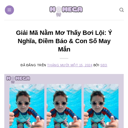
Chuyển
đến
nội
dung
Giải Mã Nằm Mơ Thấy Bơi Lội: Ý
Nghĩa, Điềm Báo & Con Số May
Mắn
ĐÃ ĐĂNG TRÊN
THÁNG MƯỜI MỘT 15, 2024
BỞI
SEO