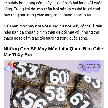
cho thấy bạn đang cảm thấy thư giãn và hài lòng với cuộc
sống. Trong khi đó,
mơ thấy bơi vất vả
có thể là lời cảnh
báo rằng bạn đang cảm thấy căng thẳng hoặc lo âu.
Nếu bạn
mơ thấy bơi với dụng cụ bơi
, đây có thể là dấu
hiệu bạn đã chuẩn bị tinh thần để đối mặt với những thử
thách hoặc cảm giác tổn thương trong cuộc sống.
Những Con Số May Mắn Liên Quan Đến Giấc
Mơ Thấy Bơi