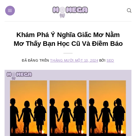
Chuyển
đến
nội
dung
Khám Phá Ý Nghĩa Giấc Mơ Nằm
Mơ Thấy Bạn Học Cũ Và Điềm Báo
ĐÃ ĐĂNG TRÊN
THÁNG MƯỜI MỘT 10, 2024
BỞI
SEO