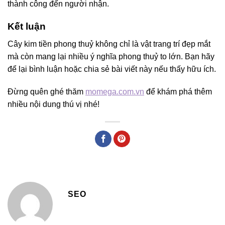
thành công đến người nhận.
Kết luận
Cây kim tiền phong thuỷ không chỉ là vật trang trí đẹp mắt
mà còn mang lại nhiều ý nghĩa phong thuỷ to lớn. Bạn hãy
để lại bình luận hoặc chia sẻ bài viết này nếu thấy hữu ích.
Đừng quên ghé thăm
momega.com.vn
để khám phá thêm
nhiều nội dung thú vị nhé!
SEO