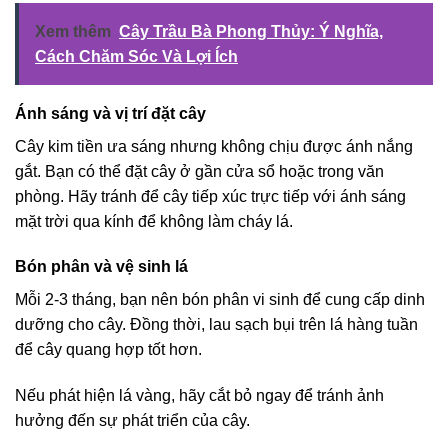
Xem thêm
Cây Trầu Bà Phong Thủy: Ý Nghĩa,
Cách Chăm Sóc Và Lợi Ích
Ánh sáng và vị trí đặt cây
Cây kim tiền ưa sáng nhưng không chịu được ánh nắng
gắt. Bạn có thể đặt cây ở gần cửa sổ hoặc trong văn
phòng. Hãy tránh để cây tiếp xúc trực tiếp với ánh sáng
mặt trời qua kính để không làm cháy lá.
Bón phân và vệ sinh lá
Mỗi 2-3 tháng, bạn nên bón phân vi sinh để cung cấp dinh
dưỡng cho cây. Đồng thời, lau sạch bụi trên lá hàng tuần
để cây quang hợp tốt hơn.
Nếu phát hiện lá vàng, hãy cắt bỏ ngay để tránh ảnh
hưởng đến sự phát triển của cây.