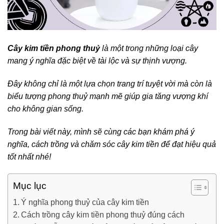
Cây kim tiền phong thuỷ
là một trong những loại cây
mang ý nghĩa đặc biệt về tài lộc và sự thịnh vượng.
Đây không chỉ là một lựa chọn trang trí tuyệt vời mà còn là
biểu tượng phong thuỷ mạnh mẽ giúp gia tăng vượng khí
cho không gian sống.
Trong bài viết này, mình sẽ cùng các bạn khám phá ý
nghĩa, cách trồng và chăm sóc cây kim tiền để đạt hiệu quả
tốt nhất nhé!
Mục lục
Ý nghĩa phong thuỷ của cây kim tiền
Cách trồng cây kim tiền phong thuỷ đúng cách