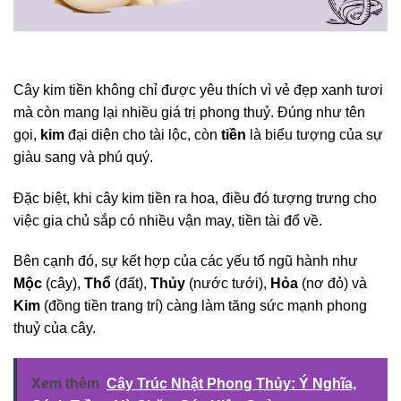
Cây kim tiền không chỉ được yêu thích vì vẻ đẹp xanh tươi
mà còn mang lại nhiều giá trị phong thuỷ. Đúng như tên
gọi,
kim
đại diện cho tài lộc, còn
tiền
là biểu tượng của sự
giàu sang và phú quý.
Đặc biệt, khi cây kim tiền ra hoa, điều đó tượng trưng cho
việc gia chủ sắp có nhiều vận may, tiền tài đổ về.
Bên cạnh đó, sự kết hợp của các yếu tố ngũ hành như
Mộc
(cây),
Thổ
(đất),
Thủy
(nước tưới),
Hỏa
(nơ đỏ) và
Kim
(đồng tiền trang trí) càng làm tăng sức mạnh phong
thuỷ của cây.
Xem thêm
Cây Trúc Nhật Phong Thủy: Ý Nghĩa,