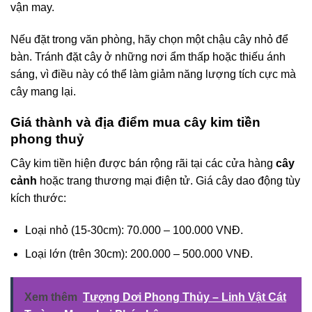
vận may.
Nếu đặt trong văn phòng, hãy chọn một chậu cây nhỏ để
bàn. Tránh đặt cây ở những nơi ẩm thấp hoặc thiếu ánh
sáng, vì điều này có thể làm giảm năng lượng tích cực mà
cây mang lại.
Giá thành và địa điểm mua cây kim tiền
phong thuỷ
Cây kim tiền hiện được bán rộng rãi tại các cửa hàng
cây
cảnh
hoặc trang thương mại điện tử. Giá cây dao động tùy
kích thước:
Loại nhỏ (15-30cm): 70.000 – 100.000 VNĐ.
Loại lớn (trên 30cm): 200.000 – 500.000 VNĐ.
Xem thêm
Tượng Dơi Phong Thủy – Linh Vật Cát