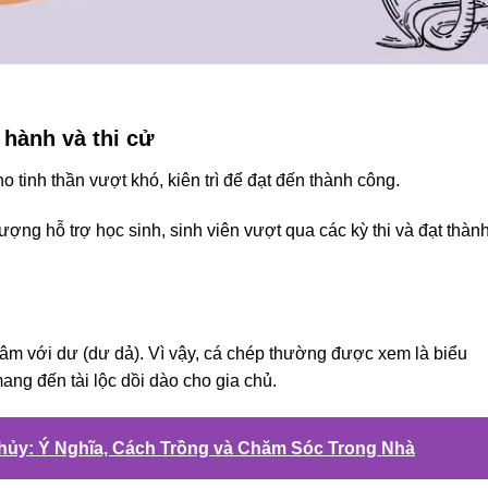
hành và thi cử
 tinh thần vượt khó, kiên trì để đạt đến thành công.
ượng hỗ trợ học sinh, sinh viên vượt qua các kỳ thi và đạt thàn
 âm với dư (dư dả). Vì vậy, cá chép thường được xem là biểu
ng đến tài lộc dồi dào cho gia chủ.
ủy: Ý Nghĩa, Cách Trồng và Chăm Sóc Trong Nhà