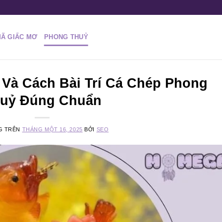
MÃ GIẤC MƠ
PHONG THUỶ
Và Cách Bài Trí Cá Chép Phong
uỷ Đúng Chuẩn
G TRÊN
THÁNG MỘT 16, 2025
BỞI
SEO