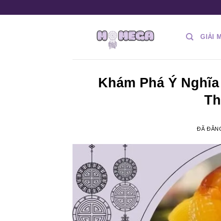
Chuyển
đến
nội
GIẢI 
dung
Khám Phá Ý Nghĩa 
Th
ĐÃ ĐĂN